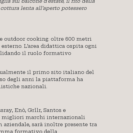
lia sul balcone d’estate, il rito della
 cottura lenta all’aperto potessero
e outdoor cooking: oltre 600 metri
sterno. L’area didattica ospita ogni
solidando il ruolo formativo
tualmente il primo sito italiano del
rso degli anni la piattaforma ha
istiche nazionali.
ray, Enò, Grllr, Santos e
i migliori marchi internazionali
 aziendale, sarà inoltre presente tra
ramma formativo della