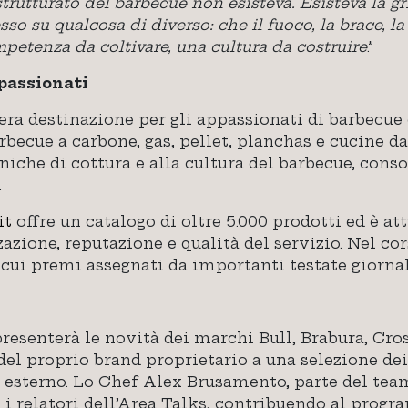
rutturato del barbecue non esisteva. Esisteva la grig
o su qualcosa di diverso: che il fuoco, la brace, la
petenza da coltivare, una cultura da costruire
.”
passionati
ra destinazione per gli appassionati di barbecue 
cue a carbone, gas, pellet, planchas e cucine da e
cniche di cottura e alla cultura del barbecue, con
.
it
offre un catalogo di oltre 5.000 prodotti ed è at
zazione, reputazione e qualità del servizio. Nel co
 cui premi assegnati da importanti testate giornal
senterà le novità dei marchi Bull, Brabura, Cross
el proprio brand proprietario a una selezione de
a esterno. Lo Chef Alex Brusamento, parte del team
i relatori dell’Area Talks, contribuendo al prog