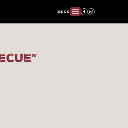
MENU
ecue”