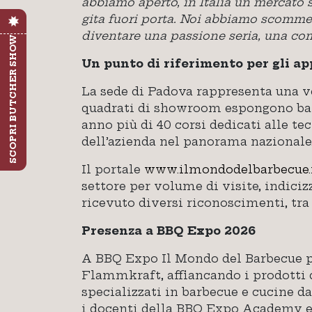
abbiamo aperto, in Italia un mercato st
gita fuori porta. Noi abbiamo scommess
diventare una passione seria, una com
SCOPRI BUTCHER SHOW
Un punto di riferimento per gli ap
La sede di Padova rappresenta una ve
quadrati di showroom espongono barbe
anno più di 40 corsi dedicati alle te
dell’azienda nel panorama nazionale
Il portale
www.ilmondodelbarbecue.
settore per volume di visite, indiciz
ricevuto diversi riconoscimenti, tra
Presenza a BBQ Expo 2026
A BBQ Expo Il Mondo del Barbecue pre
Flammkraft, affiancando i prodotti d
specializzati in barbecue e cucine d
i docenti della BBQ Expo Academy e 