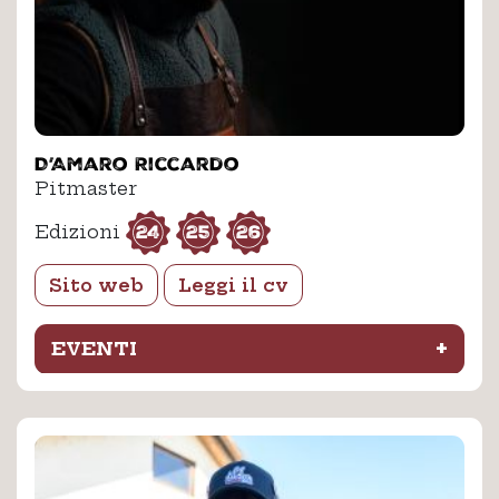
D’Amaro Riccardo
Pitmaster
24
25
26
Edizioni
Sito web
Leggi il cv
+
EVENTI