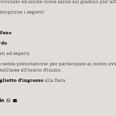
 vicinato ed anche come salire sul gradino piu’ alt
scoprirne i segreti!
efano
rdo
ti ed esperti
 senza prenotazione: per partecipare ai nostri eve
ll’area all’orario d’inizio.
glietto d’ingresso
alla fiera.