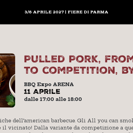
3/6 APRILE 2027 | FIERE DI PARMA
Pulled Pork, fro
to competition, b
BBQ Expo ARENA
11 Aprile
dalle 17:00 alle 18:00
oniche dell’american barbecue. Gli All you can s
e il vicinato! Dalla variante da competizione a que