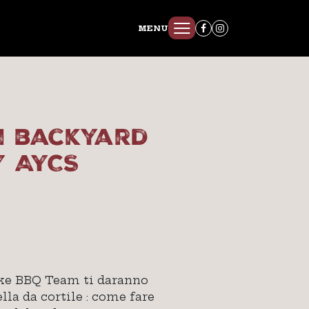
MENU
m backyard
y AYCS
moke BBQ Team ti daranno
lla da cortile : come fare