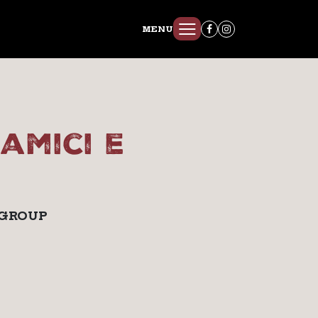
MENU
amici e
 GROUP