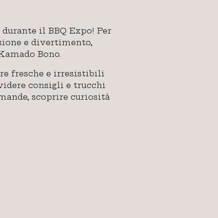
a durante il BBQ Expo! Per
sione e divertimento,
vi Kamado Bono.
e fresche e irresistibili
videre consigli e trucchi
omande, scoprire curiosità