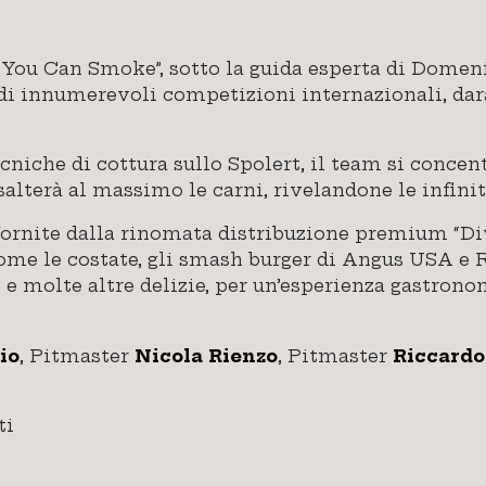
 You Can Smoke”, sotto la guida esperta di Domeni
i innumerevoli competizioni internazionali, darà
iche di cottura sullo Spolert, il team si concent
lterà al massimo le carni, rivelandone le infinite
fornite dalla rinomata distribuzione premium “Di
ome le costate, gli smash burger di Angus USA e R
 e molte altre delizie, per un’esperienza gastron
io
, Pitmaster
Nicola Rienzo
, Pitmaster
Riccardo
ti