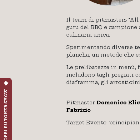
Il team di pitmasters “All
guru del BBQ e campione d
culinaria unica.
Sperimentando diverse tecn
plancha, un metodo che esa
Le prelibatezze in menù, 
includono tagli pregiati c
diaframma, gli arrosticini
SCOPRI BUTCHER SHOW
Pitmaster
Domenico Elic
Fabrizio
Target Evento: principian