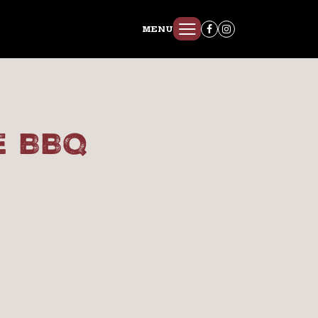
MENU
e BBQ