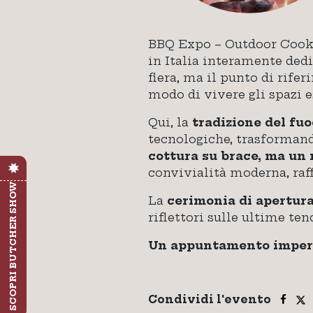
BBQ Expo – Outdoor Cooki
in Italia interamente ded
fiera, ma il punto di rife
modo di vivere gli spazi e
Qui, la
tradizione del fu
tecnologiche, trasformando
cottura su brace, ma un 
convivialità moderna, raff
SCOPRI BUTCHER SHOW
La
cerimonia di apertur
riflettori sulle ultime ten
Un appuntamento imperdi
Condividi l'evento