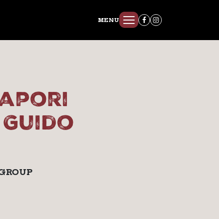
MENU
sapori
 Guido
 GROUP