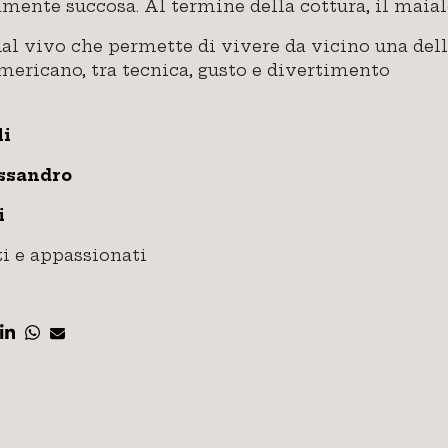
ente succosa. Al termine della cottura, il maiale
l vivo che permette di vivere da vicino una delle
mericano, tra tecnica, gusto e divertimento
li
ssandro
i
ti e appassionati