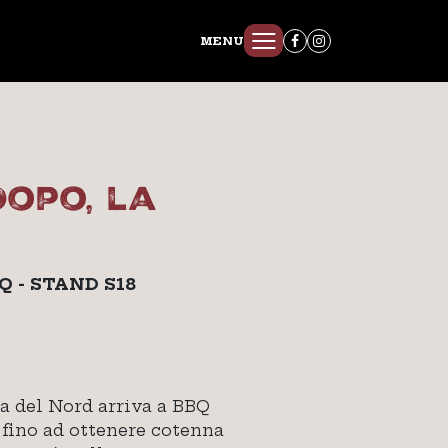
MENU
dopo, la
Q - STAND S18
na del Nord arriva a BBQ
 fino ad ottenere cotenna