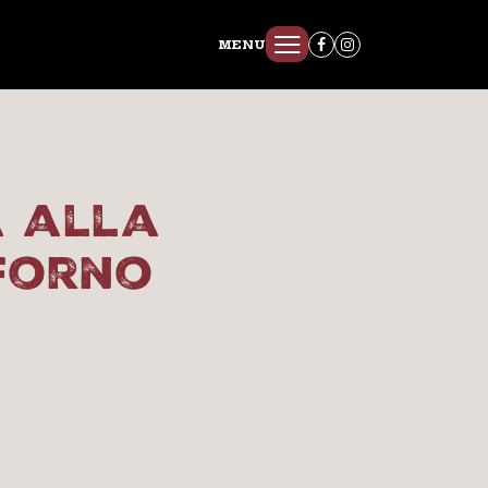
MENU
a alla
forno