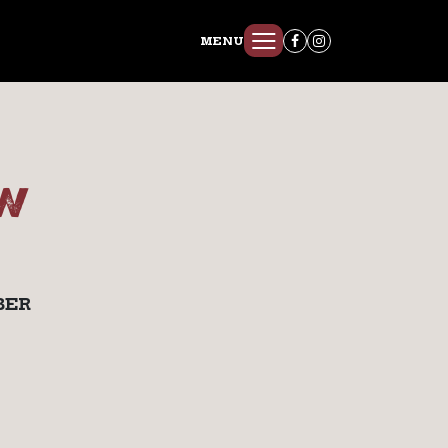
MENU
W
BER